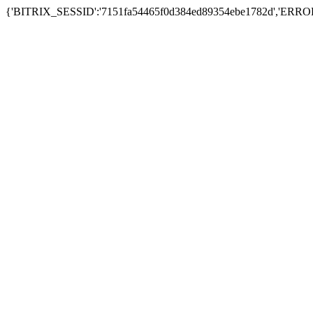
{'BITRIX_SESSID':'7151fa54465f0d384ed89354ebe1782d','ERR